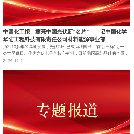
中国化工报：擦亮中国光伏新“名片”——记中国化学
华陆工程科技有限责任公司材料能源事业部
历经10多年的高速发展，光伏组件已成为我国出口的“新三样”之一，
令世界瞩目。作为光伏电子的核心材料，目前我国高纯晶硅的产量在
全球占比超九成。从被国外技术封锁到自主创新再到如今技术和规模
2024-11-11
领先全球，这一跨越与高纯晶硅生产核心关键技术国产化息息相关。
成就这一强国梦想的，就是近日获得“中央企业先进集体”荣誉称号的
中国化学华陆工程科技有限责任公司材料能源事业部。