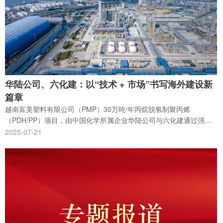
华陆公司、六化建：以“技术 + 市场”书写海外建设新
篇章
越南富美塑料有限公司（PMP）30万吨/年丙烷脱氢制聚丙烯
（PDH/PP）项目，由中国化学所属企业华陆公司与六化建通过强强
联合的方式成功中标，标志着中国化学在东南亚高端化工市场取得了
2025-07-21
重大突破，同时也是两家所属企业通过技术和市场方面的深度融合及
优势互补，共同拓展海外市场的典范之作。