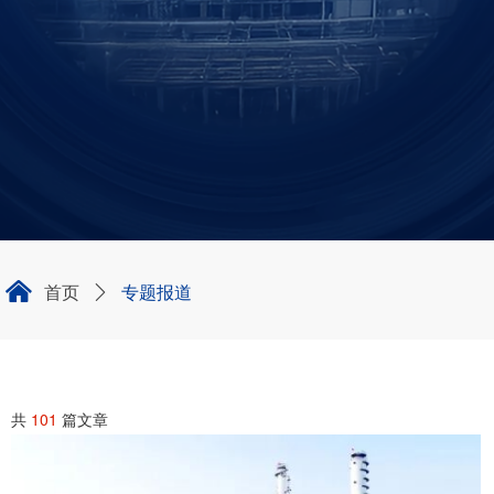
낀
首页
专题报道
ꄲ
共
101
篇文章