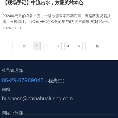
【现场手记】中流击水，方显英雄本色
2024年元月的乌鲁木齐，一场冰雪寒潮不期而至，道路两旁凝霜挂
雪，玉树琼枝。由公司EPC总承包的年产6万吨三聚氰胺项目位于米
东区甘泉堡，现在正处于项目建设的关键期。现场全体工作人员无畏
2024-01-16
风雪严寒，始终坚守岗位，勠力奋战，全力推进各项工作任务。
上一页
1
2
3
4
5
下一页
经营管理部
86-29-87989045
（程先生）
邮箱
business@chinahualueng.com
国际业务部