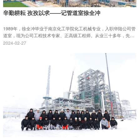
辛勤耕耘 孜孜以求——记管道室徐全冲
1989年，徐全冲毕业于南京化工学院化工机械专业，入职华陆公司管
道室，现为公司工程技术专家、正高级工程师。从业三十多年，先后
参与近百个国内外化工装置设计建设项目，荣获国家优质工程奖2
2024-02-27
项、行业优秀工程设计奖二等奖2项，以及化学工业优质工程奖、陕
西省第十九次优秀工程设计奖（工业类）一等奖、陕西省优秀工程勘
察设计优秀工程设计一等奖等多项荣誉。个人还先后获评公司优秀培
育奖、公司级先进个人以及陕西省渭河化肥厂项目建设先进个人等称
号。