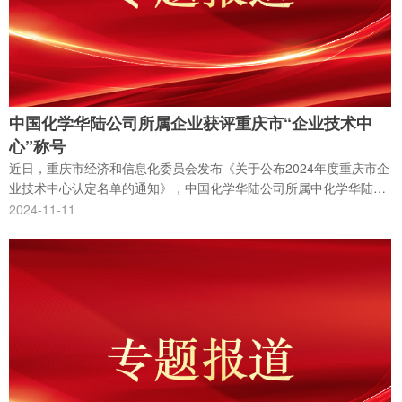
中国化学华陆公司所属企业获评重庆市“企业技术中
心”称号
近日，重庆市经济和信息化委员会发布《关于公布2024年度重庆市企
业技术中心认定名单的通知》，中国化学华陆公司所属中化学华陆新
材料有限公司（以下简称“华陆新材”）获评重庆市“企业技术中心”称
2024-11-11
号。本次获评是重庆市政府对华陆新材在科技研发、技术成果转化和
核心自主知识产权等方面工作的充分认可和高度肯定。