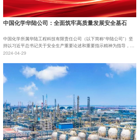
中国化学华陆公司：全面筑牢高质量发展安全基石
中国化学所属华陆工程科技有限责任公司（以下简称“华陆公司”）坚
持以习近平总书记关于安全生产重要论述和重要指示精神为指导，全
面贯彻集团公司关于安全生产决策部署，聚焦安全固本，坚守红线意
2024-04-29
识，强化底线思维，切实做实做细安全生产管理工作，努力实现安全
管理再加强再提升，全面筑牢高质量发展安全基石。