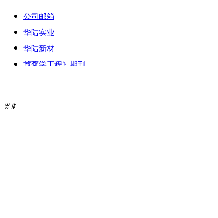
公司邮箱
华陆实业
欢迎访问华陆工程科技有限责任公司！
华陆新材
《化学工程》期刊
首页
人
关于华陆
ꂃ
ꁹ
新闻中心
公司业务
成果荣誉