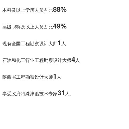
发展战略
88%
本科及以上学历人员占比
组织架构
公司资质
49%
高级职称及以上人员占比
联系我们
1
现有全国工程勘察设计大师
人
集团要闻
4
石油和化工行业工程勘察设计大师
人
项目动态
公司新闻
1
陕西省工程勘察设计大师
人
专题报道
31
享受政府特殊津贴技术专家
人。
业务板块
服务范围