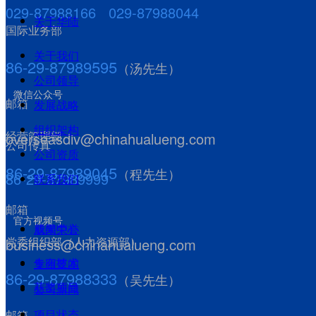
文化理念
人才队伍
029-87988166 029-87988044
薪酬
关于华陆
福利待遇
国际业务部
重大改制重
员工培训
关于我们
86-29-87989595
（汤先生）
组
英才招聘
公司领导
产权转让增
重大突发事件
微信公众号
报道指南
邮箱
发展战略
资
ESG报告
끠
搜索
员工心声
组织架构
经营管理部
overseasdiv@chinahualueng.com
生产经营指
乡村振兴
公司传真
公司资质
86-29-87989045
标
其他社会公益
（程先生）
86-29-87989999
联系我们
邮箱
官方视频号
新闻中心
成果荣誉
党委组织部（人力资源部）
ꀅ
business@chinahualueng.com
CN
专有技术
集团要闻
CN
86-29-87988333
（吴先生）
EN
获奖项目
公司新闻
RU
项目状态
邮箱