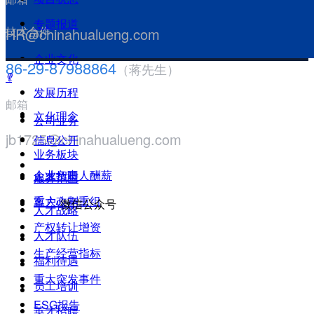
专题报道
技术合作
HR@chinahualueng.com
企业文化
86-29-87988864
（蒋先生）
ꁸ
发展历程
邮箱
文化理念
公司业务
jb1725@chinahualueng.com
信息公开
业务板块
企业负责人酬薪
人才招聘
服务范围
重大改制重组
客户心声
微信公众号
人才战略
产权转让增资
人才队伍
生产经营指标
福利待遇
重大突发事件
员工培训
ESG报告
英才招聘