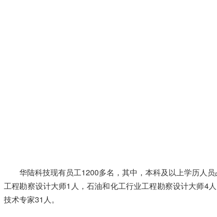
企业文化
人才招聘
廉洁合规
信息公开
华陆科技现有员工1200多名，其中，本科及以上学历人员占
工程勘察设计大师1人，石油和化工行业工程勘察设计大师4
公司简介
技术专家31人。
公司领导