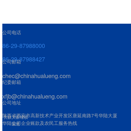
客户心声
公司电话
86-29-87988000
专有技术
86-29-87988427
公司邮箱
获奖项目
chec@chinahualueng.com
人才队伍
纪委邮箱
xfjb@chinahualueng.com
낀
公司地址
首页
ꄲ
人才队伍
陕西省西安市高新技术产业开发区唐延南路7号华陆大厦
欠款欠薪维权
发展历程
人才战略
华陆公司企业账款及农民工服务热线
渠道
企业负责人