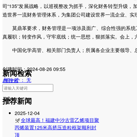
司“135”发展战略，以巡视整改为抓手，深化财务转型升级
企业文化
造世界一流财务管理体系，为集团公司建设世界一流企业、实
莫鼎革要求，财务管理是一项涉及面广、综合性强的系统
人才招聘
真履职；转变作风，守牢底线；统一思想，狠抓落实。会上，
廉洁合规
中国化学高管、相关部门负责人；所属各企业主要领导、
创建时间：
2024-08-26
09:55
信息公开
新闻检索
ꄴ
前一个：
无
끠
搜索
ꄲ
后一个：
无
ꂃ
ꁹ
推荐新闻
2025-12-04
公司简介
넷
全球最高！福建中沙古雷乙烯项目聚
丙烯装置125米高挤压造粒框架顺利封
公司领导
顶