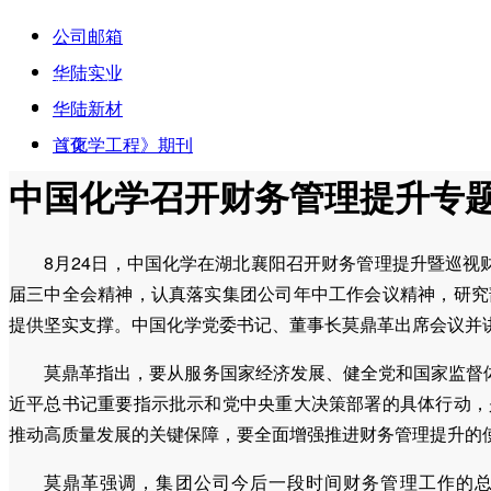
公司邮箱
华陆实业
欢迎访问华陆工程科技有限责任公司！
华陆新材
《化学工程》期刊
首页
中国化学召开财务管理提升专
关于华陆
8月24日，中国化学在湖北襄阳召开财务管理提升暨巡
届三中全会精神，认真落实集团公司年中工作会议精神，研究部
新闻中心
提供坚实支撑。中国化学党委书记、董事长莫鼎革出席会议并
公司业务
莫鼎革指出，要从服务国家经济发展、健全党和国家监督
近平总书记重要指示批示和党中央重大决策部署的具体行动，是
推动高质量发展的关键保障，要全面增强推进财务管理提升的
成果荣誉
莫鼎革强调，集团公司今后一段时间财务管理工作的