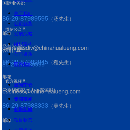
文化理念
人才队伍
国际业务部
薪酬
福利待遇
关于我们
86-29-87989595
重大改制重
（汤先生）
员工培训
公司领导
组
微信公众号
英才招聘
邮箱
发展战略
产权转让增
重大突发事件
报道指南
组织架构
经营管理部
overseasdiv@chinahualueng.com
资
ESG报告
끠
搜索
公司传真
员工心声
公司资质
生产经营指
乡村振兴
86-29-87989045
（程先生）
86-29-87989999
联系我们
标
其他社会公益
邮箱
官方视频号
新闻中心
成果荣誉
党委组织部（人力资源部）
business@chinahualueng.com
专有技术
集团要闻
ꀅ
CN
86-29-87988333
（吴先生）
获奖项目
公司新闻
CN
EN
项目状态
邮箱
RU