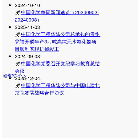
发展战略
2024-10-10
넷
中国化学每周新闻速览（20240902-
组织架构
20240908）
公司资质
2025-11-03
넷
中国化学工程华陆公司总承包的贵州
联系我们
瓮福开磷年产3万吨高纯无水氟化氢项
目顺利实现机械竣工
集团要闻
2024-09-03
넷
中国化学党委召开党纪学习教育总结
项目动态
会议
新闻中心 >
公司新闻
2025-12-04
넷
中国化学工程华陆公司与中国电建北
专题报道
京院签署战略合作协议
业务板块
服务范围