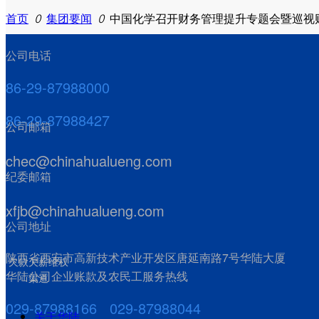
首页
ꄲ
集团要闻
ꄲ
中国化学召开财务管理提升专题会暨巡视
客户心声
公司电话
86-29-87988000
86-29-87988427
公司邮箱
专有技术
chec@chinahualueng.com
获奖项目
纪委邮箱
xfjb@chinahualueng.com
公司地址
陕西省西安市高新技术产业开发区唐延南路7号华陆大厦
欠款欠薪维权
华陆公司企业账款及农民工服务热线
渠道
发展历程
人才战略
029-87988166 029-87988044
企业负责人
关于华陆