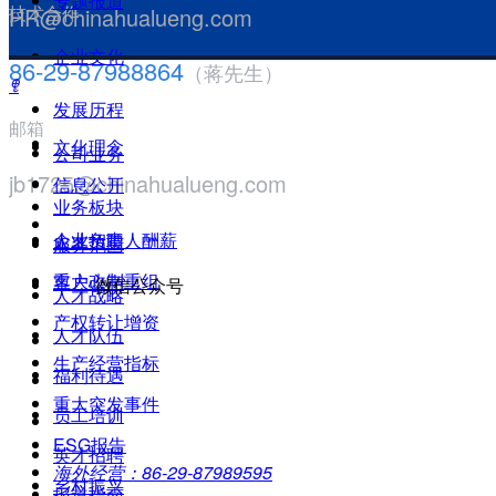
专题报道
技术合作
HR@chinahualueng.com
企业文化
86-29-87988864
（蒋先生）
ꁸ
发展历程
邮箱
文化理念
公司业务
jb1725@chinahualueng.com
信息公开
业务板块
企业负责人酬薪
人才招聘
服务范围
重大改制重组
客户心声
微信公众号
人才战略
产权转让增资
人才队伍
生产经营指标
福利待遇
重大突发事件
员工培训
ESG报告
英才招聘
海外经营：86-29-87989595
乡村振兴
报道指南