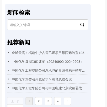
新闻检索
끠
推荐新闻
全球最高！福建中沙古雷乙烯项目聚丙烯装置125米高挤压造粒框架顺利封顶
넷
中国化学每周新闻速览（20240902-20240908）
넷
中国化学工程华陆公司总承包的贵州瓮福开磷年产3万吨高纯无水氟化氢项目顺利实现机械竣工
넷
中国化学党委召开党纪学习教育总结会议
넷
中国化学工程华陆公司与中国电建北京院签署战略合作协议
넷
上一页
1
2
3
4
5